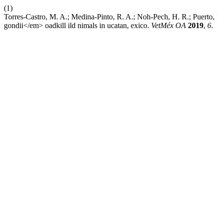
(1)
Torres-Castro, M. A.; Medina-Pinto, R. A.; Noh-Pech, H. R.; Puerto, 
gondii</em> oadkill ild nimals in ucatan, exico.
VetMéx OA
2019
,
6
.