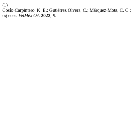
(1)
Cosío-Carpintero, K. E.; Gutiérrez Olvera, C.; Márquez-Mota, C. C.; Or
og eces.
VetMéx OA
2022
,
9
.