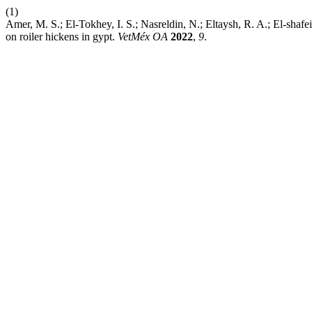
(1)
Amer, M. S.; El-Tokhey, I. S.; Nasreldin, N.; Eltaysh, R. A.; El-shaf
on roiler hickens in gypt.
VetMéx OA
2022
,
9
.