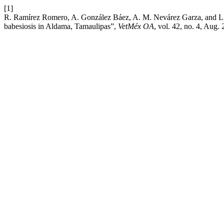
[1]
R. Ramírez Romero, A. González Báez, A. M. Nevárez Garza, and L. E
babesiosis in Aldama, Tamaulipas”,
VetMéx OA
, vol. 42, no. 4, Aug.