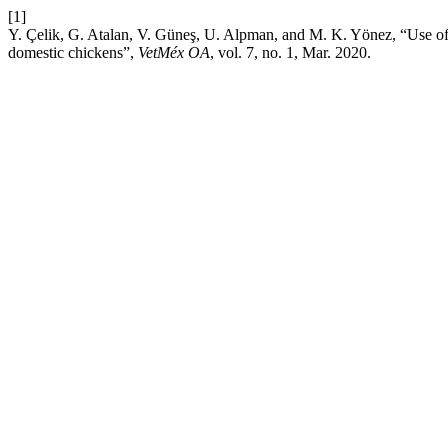
[1]
Y. Çelik, G. Atalan, V. Güneş, U. Alpman, and M. K. Yönez, “Use of
domestic chickens”,
VetMéx OA
, vol. 7, no. 1, Mar. 2020.