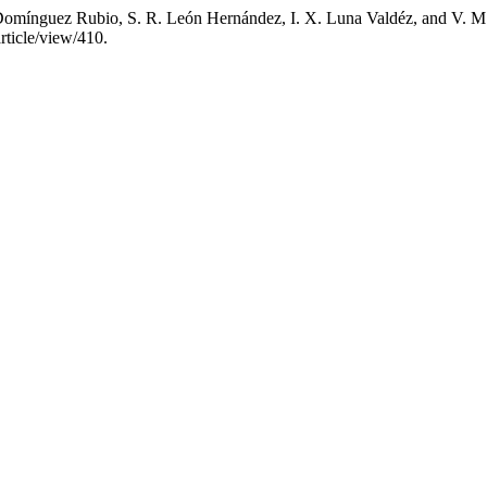
 Domínguez Rubio, S. R. León Hernández, I. X. Luna Valdéz, and V. M
rticle/view/410.