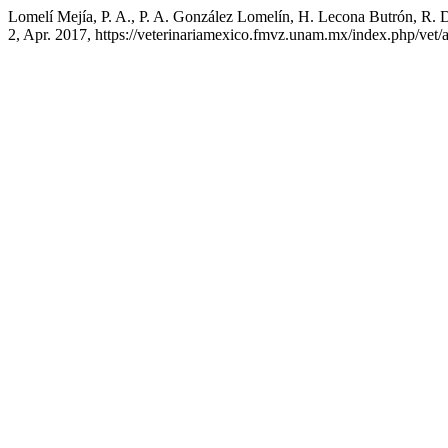
Lomelí Mejía, P. A., P. A. González Lomelín, H. Lecona Butrón, R.
2, Apr. 2017, https://veterinariamexico.fmvz.unam.mx/index.php/vet/a