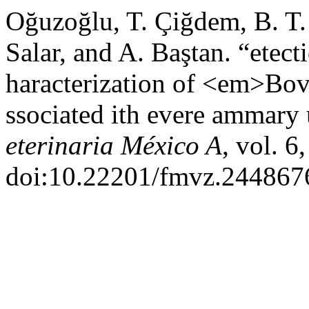
Oğuzoğlu, T. Çiğdem, B. T.
Salar, and A. Baştan. “etec
haracterization of <em>Bo
ssociated ith evere ammary 
eterinaria México A
, vol. 6
doi:10.22201/fmvz.244867