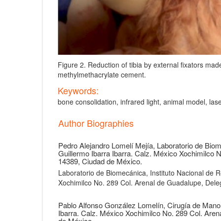
Figure 2. Reduction of tibia by external fixators mad
methylmethacrylate cement.
Keywords:
bone consolidation, infrared light, animal model, las
Article
Author Biographies
Details
Pedro Alejandro Lomelí Mejía,
Laboratorio de Biome
Guillermo Ibarra Ibarra. Calz. México Xochimilco 
14389, Ciudad de México.
Laboratorio de Biomecánica, Instituto Nacional de Re
Xochimilco No. 289 Col. Arenal de Guadalupe, Dele
Pablo Alfonso González Lomelín,
Cirugía de Mano,
Ibarra. Calz. México Xochimilco No. 289 Col. Aren
de México.