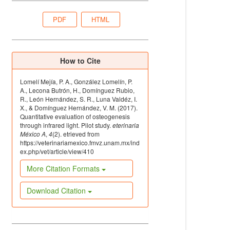
PDF
HTML
How to Cite
Lomelí Mejía, P. A., González Lomelín, P.
A., Lecona Butrón, H., Domínguez Rubio,
R., León Hernández, S. R., Luna Valdéz, I.
X., & Domínguez Hernández, V. M. (2017).
Quantitative evaluation of osteogenesis
through infrared light. Pilot study.
eterinaria
México A
,
4
(2). etrieved from
https://veterinariamexico.fmvz.unam.mx/ind
ex.php/vet/article/view/410
More Citation Formats
Download Citation