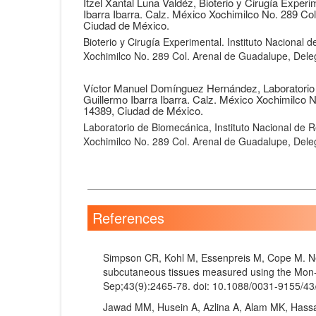
Itzel Xantal Luna Valdéz,
Bioterio y Cirugía Experim
Ibarra Ibarra. Calz. México Xochimilco No. 289 Co
Ciudad de México.
Bioterio y Cirugía Experimental. Instituto Nacional d
Xochimilco No. 289 Col. Arenal de Guadalupe, Dele
Víctor Manuel Domínguez Hernández,
Laboratorio
Guillermo Ibarra Ibarra. Calz. México Xochimilco 
14389, Ciudad de México.
Laboratorio de Biomecánica, Instituto Nacional de Re
Xochimilco No. 289 Col. Arenal de Guadalupe, Dele
References
Simpson CR, Kohl M, Essenpreis M, Cope M. Near
subcutaneous tissues measured using the Mon-t
Sep;43(9):2465-78. doi: 10.1088/0031-9155/43
Jawad MM, Husein A, Azlina A, Alam MK, Hassan 