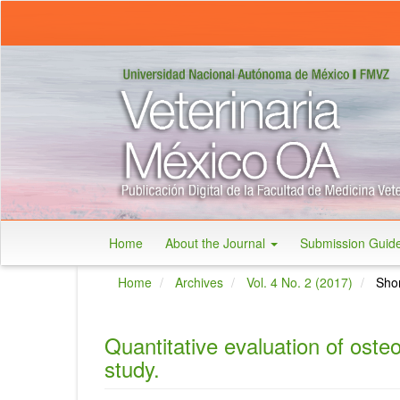
Main
Navigation
Main
Content
Sidebar
Home
About the Journal
Submission Guid
Home
Archives
Vol. 4 No. 2 (2017)
Shor
Quantitative evaluation of osteo
study.