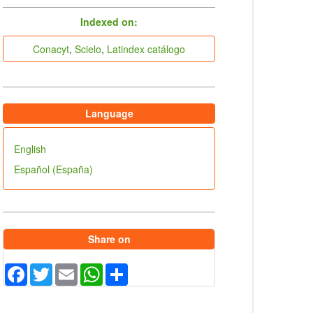
indices
Indexed on:
Conacyt
,
Scielo
,
Latindex catálogo
Language
English
Español (España)
Share on
Facebook
Twitter
Email
WhatsApp
Share