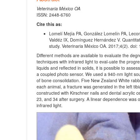
Veterinaria México OA
ISSN: 2448-6760
Cite this as:
Lomelí Mejía PA, González Lomelín PA, Lec
Valdéz IX, Domínguez Hernández V. Quantitativ
study. Veterinaria México OA. 2017;4(2). doi
Different methods are available to evaluate the deg
techniques with infrared light to eval-uate the progr
liquids and reflected in solids, it is possible to ass
a coupled photo sensor. We used a 940-nm light sou
of bone consolidation. Five New Zealand White rab
each animal, a fracture was generated in the left tib
constructed with Kirschner nails and dental acrylic 
23, and 34 after surgery. A linear dependence was o
infrared light.