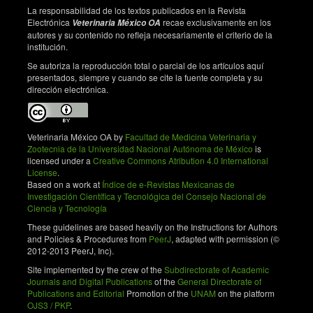
La responsabilidad de los textos publicados en la Revista
Electrónica
recae exclusivamente en los
Veterinaria México OA
autores y su contenido no refleja necesariamente el criterio de la
institución.
Se autoriza la reproducción total o parcial de los artículos aquí
presentados, siempre y cuando se cite la fuente completa y su
dirección electrónica.
Veterinaria México OA by
Facultad de Medicina Veterinaria y
Zootecnia de la Universidad Nacional Autónoma de México
is
licensed under a
Creative Commons Atribution 4.0 International
License
.
Based on a work at
Índice de e-Revistas Mexicanas de
Investigación Científica y Tecnológica del Consejo Nacional de
Ciencia y Tecnología
These guidelines are based heavily on the Instructions for Authors
and Policies & Procedures from
PeerJ
, adapted with permission (©
2012-2013 PeerJ, Inc).
Site implemented by the crew of the
Subdirectorate of Academic
Journals and Digital Publications
of the
General Directorate of
Publications and Editorial
Promotion of the
UNAM
on the platform
OJS3 / PKP
.