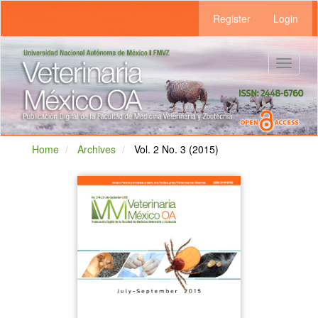
Main
Register
Login
Navigation
Main
Content
Sidebar
Toggle
navigat
Home
Archives
Vol. 2 No. 3 (2015)