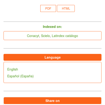
PDF
HTML
indices
Indexed on:
Conacyt
,
Scielo
,
Latindex catálogo
Language
English
Español (España)
Share on