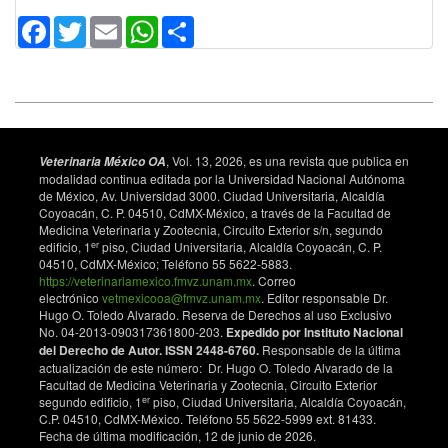
Facebook
Twitter
Email
WhatsApp
Share
, Vol. 13, 2026, es una revista que publica en
Veterinaria México OA
modalidad continua editada por la Universidad Nacional Autónoma
de México, Av. Universidad 3000. Ciudad Universitaria, Alcaldía
Coyoacán, C. P. 04510, CdMX-México, a través de la Facultad de
Medicina Veterinaria y Zootecnia, Circuito Exterior s/n, segundo
er
edificio, 1
piso, Ciudad Universitaria, Alcaldía Coyoacán, C. P.
04510, CdMX-México; Teléfono 55 5622-5883.
https://veterinariamexico.fmvz.unam.mx
. Correo
electrónico
vetmexicooa@fmvz.unam.mx
. Editor responsable Dr.
Hugo O. Toledo Alvarado. Reserva de Derechos al uso Exclusivo
No. 04-2013-090317361800-203.
Expedido por Instituto Nacional
del Derecho de Autor. ISSN 2448-6760.
Responsable de la última
actualización de este número: Dr. Hugo O. Toledo Alvarado de la
Facultad de Medicina Veterinaria y Zootecnia, Circuito Exterior
er
segundo edificio, 1
piso, Ciudad Universitaria, Alcaldía Coyoacán,
C.P. 04510, CdMX-México. Teléfono 55 5622-5999 ext. 81433.
Fecha de última modificación, 12 de junio de 2026.