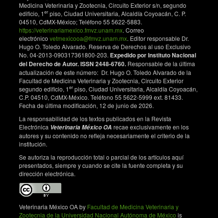
Medicina Veterinaria y Zootecnia, Circuito Exterior s/n, segundo
er
edificio, 1
piso, Ciudad Universitaria, Alcaldía Coyoacán, C. P.
04510, CdMX-México; Teléfono 55 5622-5883.
https://veterinariamexico.fmvz.unam.mx
. Correo
electrónico
vetmexicooa@fmvz.unam.mx
. Editor responsable Dr.
Hugo O. Toledo Alvarado. Reserva de Derechos al uso Exclusivo
No. 04-2013-090317361800-203.
Expedido por Instituto Nacional
del Derecho de Autor. ISSN 2448-6760.
Responsable de la última
actualización de este número: Dr. Hugo O. Toledo Alvarado de la
Facultad de Medicina Veterinaria y Zootecnia, Circuito Exterior
er
segundo edificio, 1
piso, Ciudad Universitaria, Alcaldía Coyoacán,
C.P. 04510, CdMX-México. Teléfono 55 5622-5999 ext. 81433.
Fecha de última modificación, 12 de junio de 2026.
La responsabilidad de los textos publicados en la Revista
Electrónica
recae exclusivamente en los
Veterinaria México OA
autores y su contenido no refleja necesariamente el criterio de la
institución.
Se autoriza la reproducción total o parcial de los artículos aquí
presentados, siempre y cuando se cite la fuente completa y su
dirección electrónica.
Veterinaria México OA by
Facultad de Medicina Veterinaria y
Zootecnia de la Universidad Nacional Autónoma de México
is