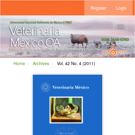
Main
Register
Login
Navigation
Main
Content
Sidebar
Toggle
navigat
Home
Archives
Vol. 42 No. 4 (2011)