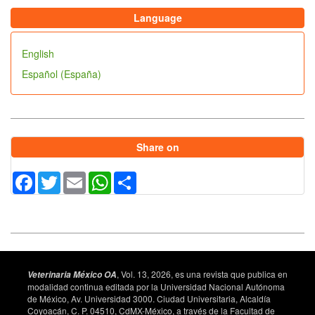
Language
English
Español (España)
Share on
Facebook
Twitter
Email
WhatsApp
Share
, Vol. 13, 2026, es una revista que publica en
Veterinaria México OA
modalidad continua editada por la Universidad Nacional Autónoma
de México, Av. Universidad 3000. Ciudad Universitaria, Alcaldía
Coyoacán, C. P. 04510, CdMX-México, a través de la Facultad de